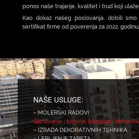
ponos naše trajanje, kvalitet i trud koji ul
Kao dokaz našeg poslovanja, dobili smo i
sertifikat firme od poverenja za 2022. godinu
NAŠE USLUGE:
– MOLERSKI RADOVI
Gletovanje i bojenje (klasičan i dekorati
– IZRADA DEKORATIVNIH TEHNIKA
– LEPLJENJE TAPETA