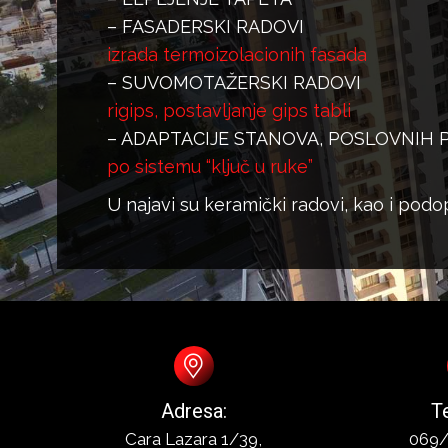
– FASADERSKI RADOVI
izrada termoizolacionih fasada
– SUVOMOTAŽERSKI RADOVI
rigips, postavljanje gips tabli
– ADAPTACIJE STANOVA, POSLOVNIH 
po sistemu “ključ u ruke”
U najavi su keramički radovi, kao i podo
Adresa:
T
Cara Lazara 1/39,
069/