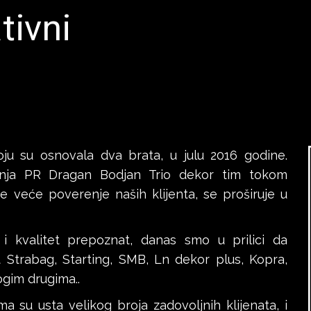
tivni
ju su osnovala dva brata, u julu 2016 godine.
ja PR Dragan Bodjan Trio dekor tim tokom
ve veće poverenje naših klijenta, se proširuje u
 i kvalitet prepoznat, danas smo u prilici da
Strabag, Starting, SMB, Ln dekor plus, Kopra,
ogim drugima..
a su usta velikog broja zadovoljnih klijenata, i