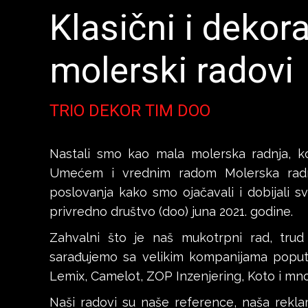
Klasični i dekora
molerski radovi
TRIO DEKOR TIM DOO
Nastali smo kao mala molerska radnja, ko
Umećem i vrednim radom Molerska radn
poslovanja kako smo ojačavali i dobijali s
privredno društvo (doo) juna 2021. godine.
Zahvalni što je naš mukotrpni rad, trud
sarađujemo sa velikim kompanijama poput 
Lemix, Camelot, ZOP Inzenjering, Koto i mn
Naši radovi su naše reference, naša reklam