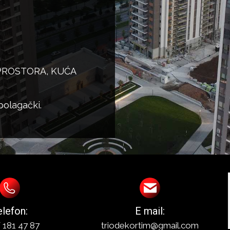
PROSTORA, KUĆA
polagački.
elefon:
E mail:
 181 47 87
triodekortim@gmail.com