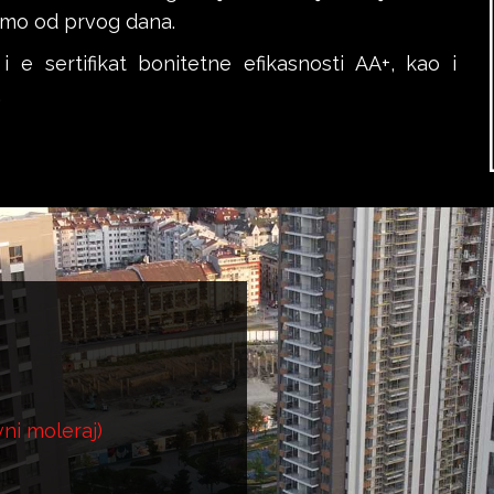
ažemo od prvog dana.
 e sertifikat bonitetne efikasnosti AA+, kao i
.
vni moleraj)